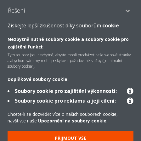
Řešení
Získejte lepší zkušenost díky souborům
cookie
Pro váš domov
Nezbytně nutné soubory cookie a soubory cookie pro
Maloobchod
zajištění funkcí:
Tyto soubory jsou nezbytné, abyste mohli procházet naše webové stránky
a abychom vám my mohli poskytovat požadované služby („minimální
Kanceláře
soubory cookie“).
Rekreační prostory
Doplňkové soubory cookie:
Soubory cookie pro zajištění výkonnosti:
Hotely
Soubory cookie pro reklamu a její cílení:
Chlazení průmyslových procesů
Chcete-li se dozvědět více o našich souborech cookie,
navštivte naše
Upozornění na soubory cookie
.
Chlazení infrastruktury
PŘIJMOUT VŠE