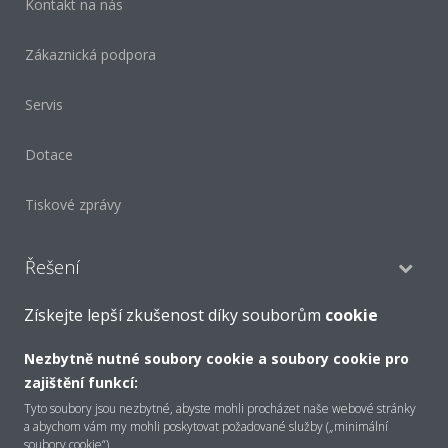
Kontakt na nás
Zákaznická podpora
Servis
Dotace
Tiskové zprávy
Řešení
Získejte lepší zkušenost díky souborům
cookie
Pro váš domov
Nezbytně nutné soubory cookie a soubory cookie pro
Maloobchod
zajištění funkcí:
Tyto soubory jsou nezbytné, abyste mohli procházet naše webové stránky
a abychom vám my mohli poskytovat požadované služby („minimální
Kanceláře
soubory cookie“).