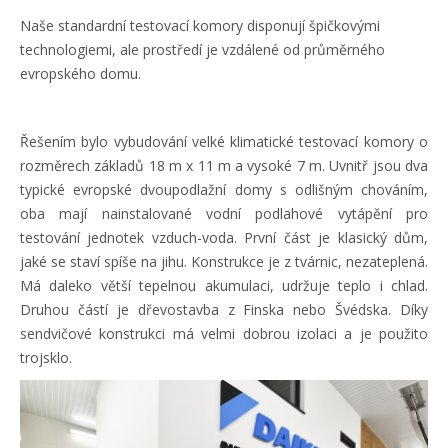
Naše standardní testovací komory disponují špičkovými
technologiemi, ale prostředí je vzdálené od průměrného
evropského domu.
Řešením bylo vybudování velké klimatické testovací komory o
rozměrech základů 18 m x 11 m a vysoké 7 m. Uvnitř jsou dva
typické evropské dvoupodlažní domy s odlišným chováním,
oba mají nainstalované vodní podlahové vytápění pro
testování jednotek vzduch-voda. První část je klasický dům,
jaké se staví spíše na jihu. Konstrukce je z tvárnic, nezateplená.
Má daleko větší tepelnou akumulaci, udržuje teplo i chlad.
Druhou částí je dřevostavba z Finska nebo Švédska. Díky
sendvičové konstrukci má velmi dobrou izolaci a je použito
trojsklo.