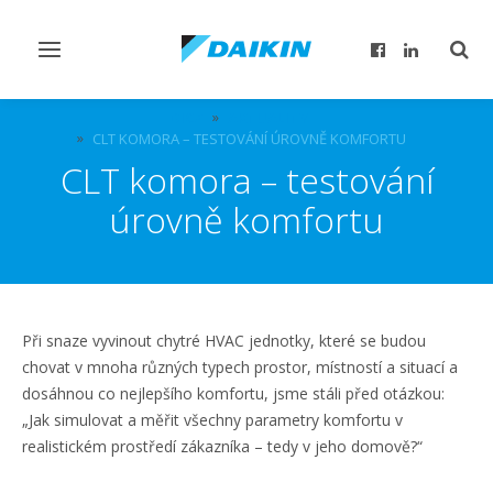
Přepnout
Přep
navigaci
reži
vyhl
DICZ
AKTUALITY
CLT KOMORA – TESTOVÁNÍ ÚROVNĚ KOMFORTU
CLT komora – testování
úrovně komfortu
Při snaze vyvinout chytré HVAC jednotky, které se budou
chovat v mnoha různých typech prostor, místností a situací a
dosáhnou co nejlepšího komfortu, jsme stáli před otázkou:
„Jak simulovat a měřit všechny parametry komfortu v
realistickém prostředí zákazníka – tedy v jeho domově?“