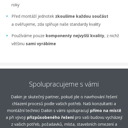
roky
Před montáží jednotek
zkoušíme každou součást
a ověřujeme, zda splňuje naše standardy kvality
Používáme pouze
komponenty nejvyšší kvality
, z nichž
většinu
sami vyrábíme
Spolupracujeme s vámi
Daikin je skutečný partner, pokud jde o navrhování řešení
chlazení procesů podle vašich potřeb. Naši konzultanti a
montážní technici Daikin s vámi spolupracují
přímo na místě
a při vývoji
přizpůsobeného řešení
pro vaši budovu vycházejí
z vašich potřeb, požadavků, místa, stavebních omezení a