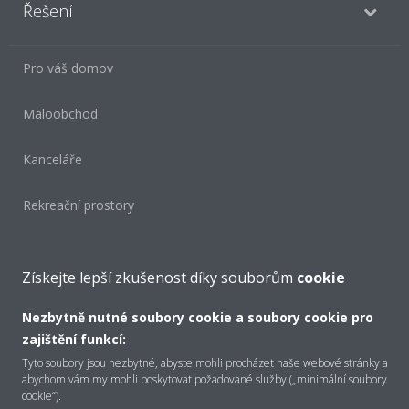
Řešení
Pro váš domov
Maloobchod
Kanceláře
Rekreační prostory
Hotely
Získejte lepší zkušenost díky souborům
cookie
Chlazení průmyslových procesů
Nezbytně nutné soubory cookie a soubory cookie pro
zajištění funkcí:
Chlazení infrastruktury
Tyto soubory jsou nezbytné, abyste mohli procházet naše webové stránky a
abychom vám my mohli poskytovat požadované služby („minimální soubory
cookie“).
Copyright © Daikin