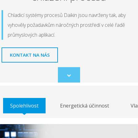
Chladicí systémy procesů Daikin jsou navrženy tak, aby
vyhověly požadavkům náročných prostředí v celé řadě
průmyslových aplikací.
KONTAKT NA NÁS
Scroll
to
content
Spolehlivost
Energetická účinnost
Vla