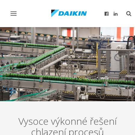
Přepnout
Pře
navigaci
rež
vyh
Vysoce výkonné řešení
chlazení procesů