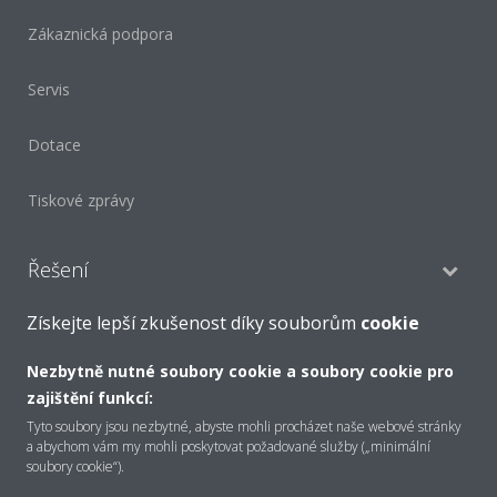
Zákaznická podpora
Servis
Dotace
Tiskové zprávy
Řešení
Získejte lepší zkušenost díky souborům
cookie
Pro váš domov
Nezbytně nutné soubory cookie a soubory cookie pro
Maloobchod
zajištění funkcí:
Tyto soubory jsou nezbytné, abyste mohli procházet naše webové stránky
a abychom vám my mohli poskytovat požadované služby („minimální
Kanceláře
soubory cookie“).