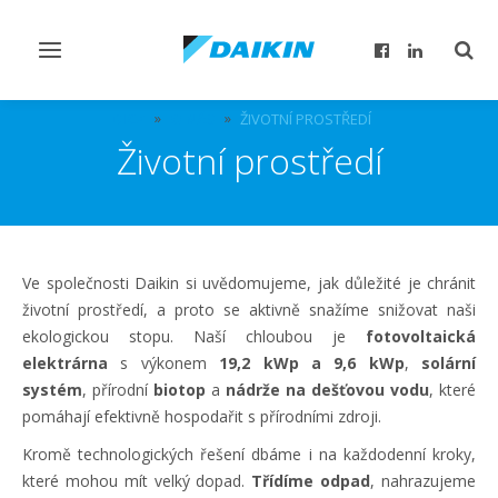
Přepnout
Přep
navigaci
reži
vyhl
DICZ
O NÁS
ŽIVOTNÍ PROSTŘEDÍ
Životní prostředí
Ve společnosti Daikin si uvědomujeme, jak důležité je chránit
životní prostředí, a proto se aktivně snažíme snižovat naši
ekologickou stopu. Naší chloubou je
fotovoltaická
elektrárna
s výkonem
19,2 kWp a 9,6 kWp
,
solární
systém
, přírodní
biotop
a
nádrže na dešťovou vodu
, které
pomáhají efektivně hospodařit s přírodními zdroji.
Kromě technologických řešení dbáme i na každodenní kroky,
které mohou mít velký dopad.
Třídíme odpad
, nahrazujeme