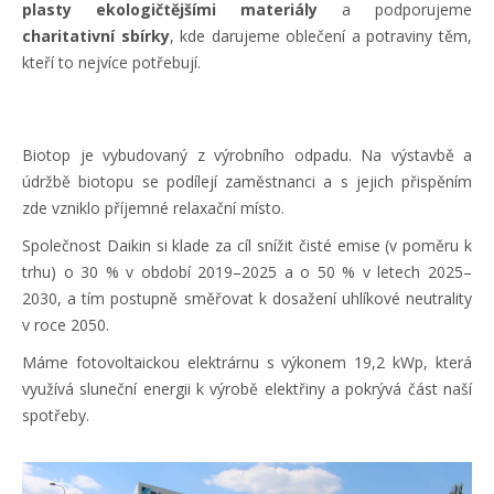
plasty ekologičtějšími materiály
a podporujeme
charitativní sbírky
, kde darujeme oblečení a potraviny těm,
kteří to nejvíce potřebují.
Biotop je vybudovaný z výrobního odpadu. Na výstavbě a
údržbě biotopu se podílejí zaměstnanci a s jejich přispěním
zde vzniklo příjemné relaxační místo.
Společnost Daikin si klade za cíl snížit čisté emise (v poměru k
trhu) o 30 % v období 2019–2025 a o 50 % v letech 2025–
2030, a tím postupně směřovat k dosažení uhlíkové neutrality
v roce 2050.
Máme fotovoltaickou elektrárnu s výkonem 19,2 kWp, která
využívá sluneční energii k výrobě elektřiny a pokrývá část naší
spotřeby.